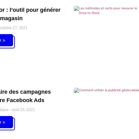
r : l’outil pour générer
n magasin
ctobre 27, 2021
e »
ire des campagnes
ore Facebook Ads
Pâque
août 25, 2021
e »