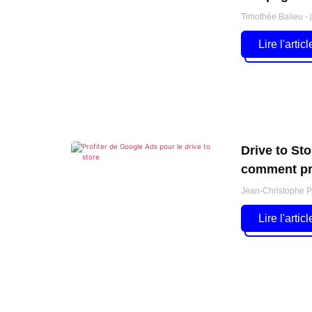
Timothée Balieu
j
Lire l'articl
Drive to St
comment pro
Jean-Christophe 
Lire l'articl