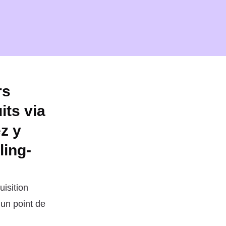
rs
ts via
ez y
ling-
uisition
 un point de