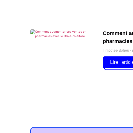
Comment au
pharmacies 
Timothée Balieu
j
Lire l'articl