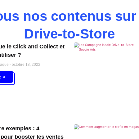
ous nos contenus sur 
Drive-to-Store
e le Click and Collect et
iliser ?
Pâque
octobre 18, 2022
e »
re exemples : 4
our booster les ventes