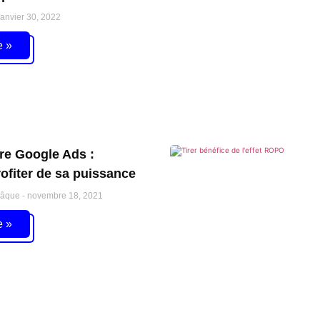
anvier 30, 2022
e »
ore Google Ads :
fiter de sa puissance
Pâque
novembre 18, 2021
e »