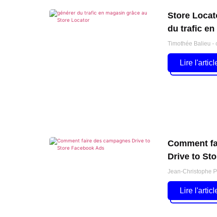
Store Locato
du trafic e
Timothée Balieu
o
Lire l'articl
Comment fa
Drive to St
Jean-Christophe 
Lire l'articl